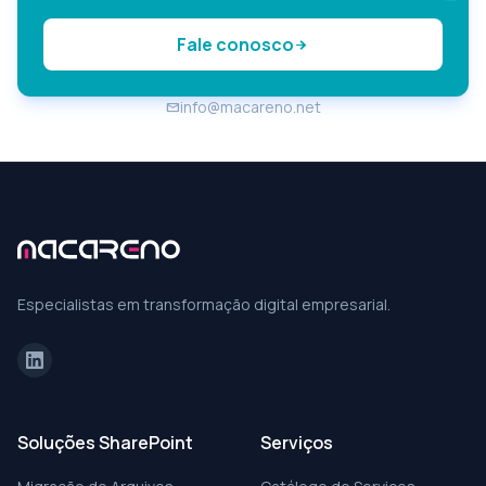
Fale conosco
arrow_forward
info@macareno.net
email
Especialistas em transformação digital empresarial.
Soluções SharePoint
Serviços