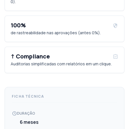
0).
100%
security
de rastreabilidade nas aprovações (antes 0%).
↑ Compliance
assignment_turned_in
Auditorias simplificadas com relatórios em um clique.
FICHA TÉCNICA
schedule
DURAÇÃO
6 meses