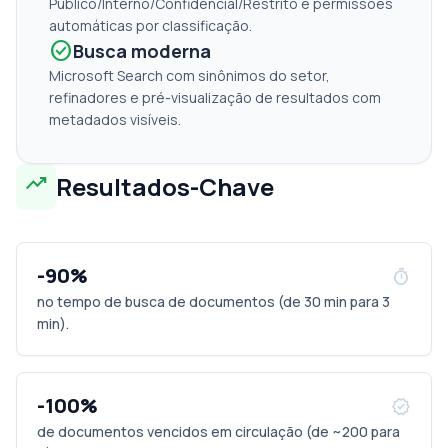
Público/Interno/Confidencial/Restrito e permissões
automáticas por classificação.
check_circle
Busca moderna
Microsoft Search com sinônimos do setor,
refinadores e pré-visualização de resultados com
metadados visíveis.
trending_up
Resultados-Chave
-90%
timer
no tempo de busca de documentos (de 30 min para 3
min).
-100%
verified
de documentos vencidos em circulação (de ~200 para