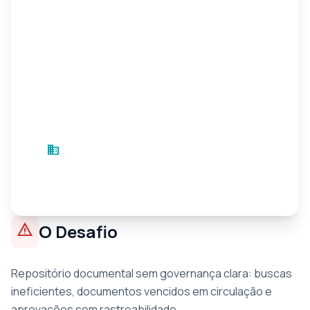
business
Empresa do Setor Elétrico
Energia
•
6 meses
warning
O Desafio
Repositório documental sem governança clara: buscas
ineficientes, documentos vencidos em circulação e
aprovações sem rastreabilidade.