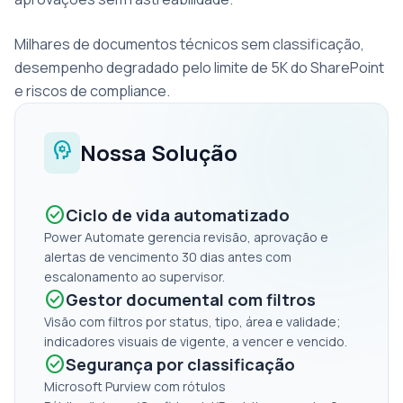
Milhares de documentos técnicos sem classificação,
desempenho degradado pelo limite de 5K do SharePoint
e riscos de compliance.
psychology
Nossa Solução
check_circle
Ciclo de vida automatizado
Power Automate gerencia revisão, aprovação e
alertas de vencimento 30 dias antes com
escalonamento ao supervisor.
check_circle
Gestor documental com filtros
Visão com filtros por status, tipo, área e validade;
indicadores visuais de vigente, a vencer e vencido.
check_circle
Segurança por classificação
Microsoft Purview com rótulos