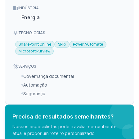
domain
INDÚSTRIA
Energia
layers
TECNOLOGIAS
SharePoint Online
SPFx
Power Automate
Microsoft Purview
design_services
SERVIÇOS
Governança documental
Automação
Segurança
Precisa de resultados semelhantes?
Nossos especialistas podem avaliar seu ambiente
atual e propor um roteiro personalizado.