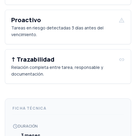
Proactivo
warning
Tareas en riesgo detectadas 3 días antes del
vencimiento.
↑ Trazabilidad
link
Relación completa entre tarea, responsable y
documentación.
FICHA TÉCNICA
schedule
DURACIÓN
3 meses