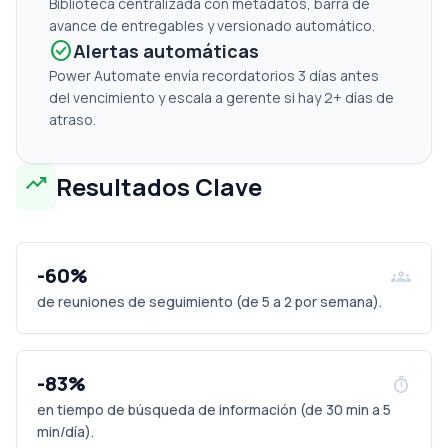
Biblioteca centralizada con metadatos, barra de
avance de entregables y versionado automático.
check_circle
Alertas automáticas
Power Automate envía recordatorios 3 días antes
del vencimiento y escala a gerente si hay 2+ días de
atraso.
trending_up
Resultados Clave
-60%
groups
de reuniones de seguimiento (de 5 a 2 por semana).
-83%
timer
en tiempo de búsqueda de información (de 30 min a 5
min/día).