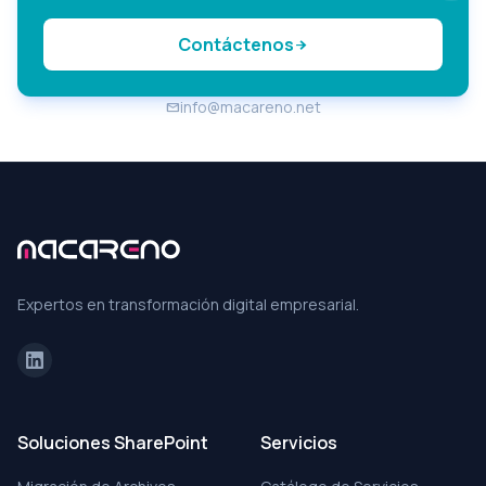
Contáctenos
arrow_forward
info@macareno.net
email
Expertos en transformación digital empresarial.
Soluciones SharePoint
Servicios