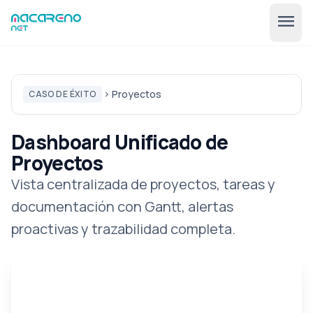
menu
Proyectos
CASO DE ÉXITO
chevron_right
Dashboard Unificado de
Proyectos
Vista centralizada de proyectos, tareas y
🇪🇸
expand_more
documentación con Gantt, alertas
ES
proactivas y trazabilidad completa.