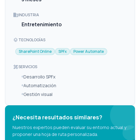
domain
INDUSTRIA
Entretenimiento
layers
TECNOLOGÍAS
SharePoint Online
SPFx
Power Automate
design_services
SERVICIOS
Desarrollo SPFx
Automatización
Gestión visual
¿Necesita resultados similares?
Nuestros expertos pueden evaluar su entorno actual y
proponer una hoja de ruta personalizada.