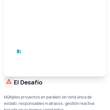
Empresa del Sector Musical
business
Global
Entretenimiento
•
3 meses
warning
El Desafío
Múltiples proyectos en paralelo sin vista única de
estado, responsables ni atrasos; gestión reactiva
basada en reuniones constantes.